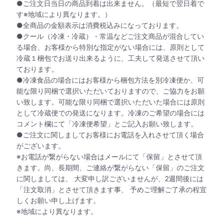
●ご注文日当日の商品到着は出来ません。（最短で翌日着で
す※地域により異なります。）
●全商品の金額表示は消費税込みになっております。
●クール（冷凍・冷蔵）・常温などご注文商品が混合してい
る場合、お客様から特別な指定がない場合には、原則として
冷蔵１梱包でお送り出来るように、工夫して発送させて頂い
ております。
●冷凍食品の場合にはお客様から梱包方法を別冷凍便か、可
能な限り同梱で選択いただいておりますので、ご協力をお願
い致します。可能な限り同梱で選択いただいた場合には原則
として冷蔵便での発送になります。冷凍のご希望の場合には
コメント欄にて「冷凍便希望」とご記入お願い致します。
●ご注文に関しましてお客様にお電話を入れさせて頂く場合
がございます。
※お電話が繋がらない場合はメールにて「保留」とさせて頂
きます。尚、長期間、ご連絡が繋がらない「保留」のご注文
に関しましては、 大変申し訳ございませんが、2週間後には
「注文取消」とさせて頂きます事、 予めご理解ご了承の程宜
しくお願い申し上げます。
※地域により異なります。