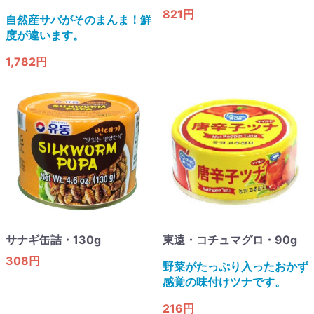
821円
自然産サバがそのまんま！鮮
度が違います。
1,782円
サナギ缶詰・130g
東遠・コチュマグロ・90g
308円
野菜がたっぷり入ったおかず
感覚の味付けツナです。
216円