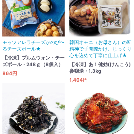
モッツアレラチーズがのび〜
韓国オモニ（お母さん）の匠
るチーズボール★
精神で手間隙かけ、じっくり
心を込めて丁寧に仕上げ★
【冷凍】プルムウォン・チー
ズボール・248ｇ（8個入）
【冷凍】あ！健効(けんこう)
参鷄湯・1.3kg
864円
1,404円