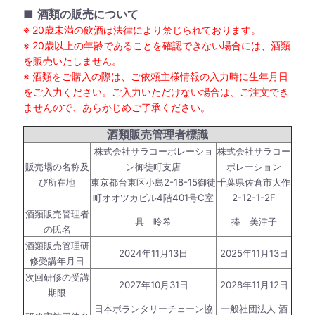
■
酒類の販売について
※ 20歳未満の飲酒は法律により禁じられております。
※ 20歳以上の年齢であることを確認できない場合には、酒類
を販売いたしません。
※ 酒類をご購入の際は、ご依頼主様情報の入力時に生年月日
をご入力ください。ご入力いただけない場合は、ご注文でき
ませんので、あらかじめご了承ください。
酒類販売管理者標識
株式会社サラコーポレーショ
株式会社サラコー
販売場の名称及
ン御徒町支店
ポレーション
び所在地
東京都台東区小島2-18-15御徒
千葉県佐倉市大作
町オオツカビル4階401号C室
2-12-1-2F
酒類販売管理者
具 昤希
捧 美津子
の氏名
酒類販売管理研
2024年11月13日
2025年11月13日
修受講年月日
次回研修の受講
2027年10月31日
2028年11月12日
期限
日本ボランタリーチェーン協
一般社団法人 酒