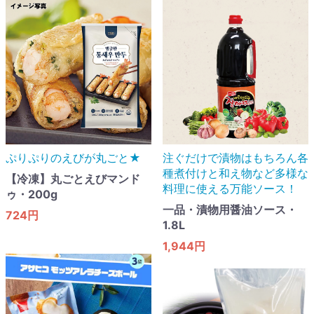
ぷりぷりのえびが丸ごと★
注ぐだけで漬物はもちろん各
種煮付けと和え物など多様な
【冷凍】丸ごとえびマンド
料理に使える万能ソース！
ゥ・200g
一品・漬物用醤油ソース・
724円
1.8L
1,944円