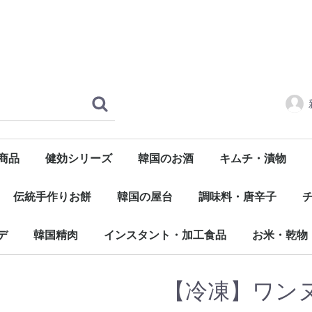
商品
健効シリーズ
韓国のお酒
キムチ・漬物
マッコリ
焼酎
ビール
ワイン
淸酒
つまみ
その他キムチ
匠のキムチ
純農園 玉キムチ
フルーツキムチ
宗家キムチ
韓国農協
大韓民
伝統手作りお餅
韓国の屋台
調味料・唐辛子
トッポキ
トック
チヂミ
ホットック
餃子
コチュジャン
デンジャン
サムジャン
その他味噌類
タレ・ソース・ダデギ
醤油 / ごま油
エキス
ダシダ・粉末
胡椒
唐辛子粉
その他
味
冷
デ
韓国精肉
インスタント・加工食品
お米・乾物
牛肉
豚肉
鶏肉
蔘鷄湯
缶詰め
タン・チゲ鍋類
その他
お米
春雨
粉類
陸乾物
【冷凍】ワン