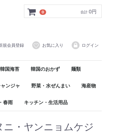
0円
0
合計
新規会員登録
お気に入り
ログイン
韓国海苔
韓国のおかず
麺類
国
弁当用
全形
その他
匠
フルーツ
その他
袋ラーメン
カップラーメン
冷麺
その他の麺類
ワンヌニ（自社PB商品）
チャンジャ
野菜・水ぜんまい
海産物
付けチャンジャ
凍チャンジャ
野菜・果物
その他
・春雨
キッチン・生活用品
鍋・食器
生活用品
その他
ヌニ・ヤンニョムケジ