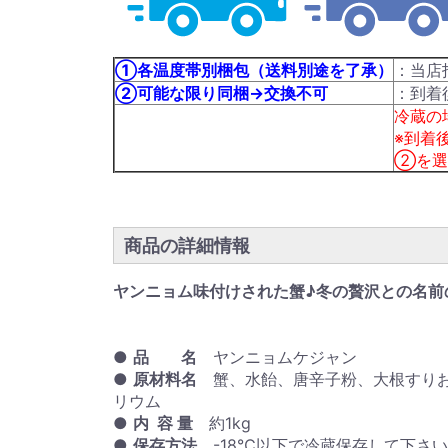
①各温度帯別梱包（送料別途を了承）
：当店
②可能な限り同梱→交換不可
：到着
冷蔵の
※到着
②を選
商品の詳細情報
ヤンニョム味付けされた蟹♪冬の贅沢との名前
●
品 名
ヤンニョムケジャン
●
原材料名
蟹、水飴、唐辛子粉、大根すりお
リウム
●
内 容 量
約1kg
●
保存方法
-18℃以下で冷蔵保存して下さ