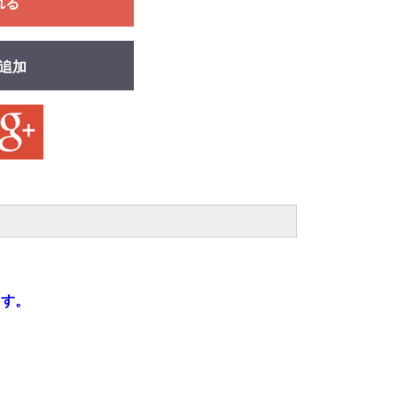
れる
追加
ます。