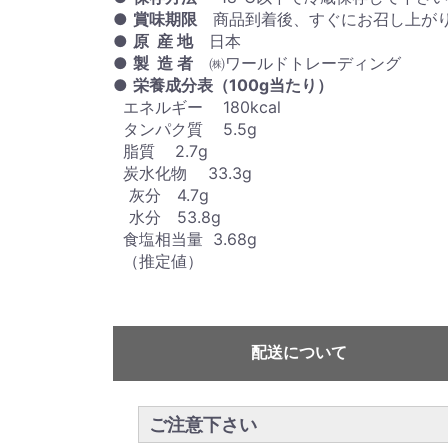
●
賞味期限
商品到着後、すぐにお召し上がり
●
原 産 地
日本
●
製 造 者
㈱ワールドトレーディング
●
栄養成分表（100g当たり）
エネルギー 180kcal
タンパク質 5.5g
脂質 2.7g
炭水化物 33.3g
灰分 4.7g
水分 53.8g
食塩相当量 3.68g
（推定値）
配送について
ご注意下さい