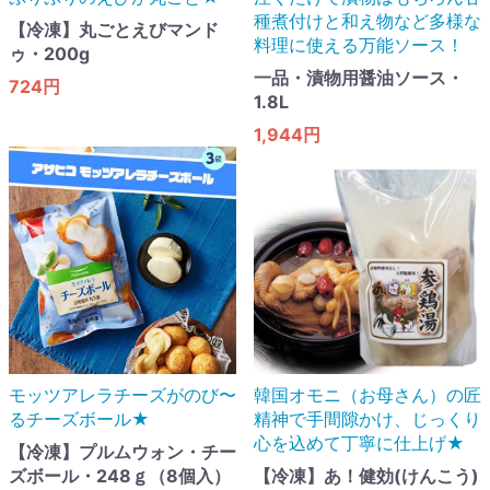
種煮付けと和え物など多様な
【冷凍】丸ごとえびマンド
料理に使える万能ソース！
ゥ・200g
一品・漬物用醤油ソース・
724円
1.8L
1,944円
モッツアレラチーズがのび〜
韓国オモニ（お母さん）の匠
るチーズボール★
精神で手間隙かけ、じっくり
心を込めて丁寧に仕上げ★
【冷凍】プルムウォン・チー
ズボール・248ｇ（8個入）
【冷凍】あ！健効(けんこう)