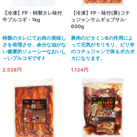
【冷凍】FP・特製タレ味付
【冷凍】FP・味付(豚)コチ
牛プルコギ・1kg
ュジャンサムギョプサル･
600g
特製のタレにてお肉の美味し
豚肉のビタミンBの作用によ
さを倍増させ、余分な油がな
って元気がモリモリ、ピリ辛
い健康的ジューシーなおいし
のコチュジャンで体もポカポ
～いプルコギです♪
カになります。
2,538円
1,134円