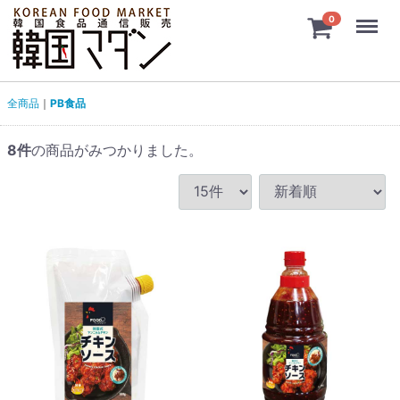
Menu
0
全商品
PB食品
8
件
の商品がみつかりました。