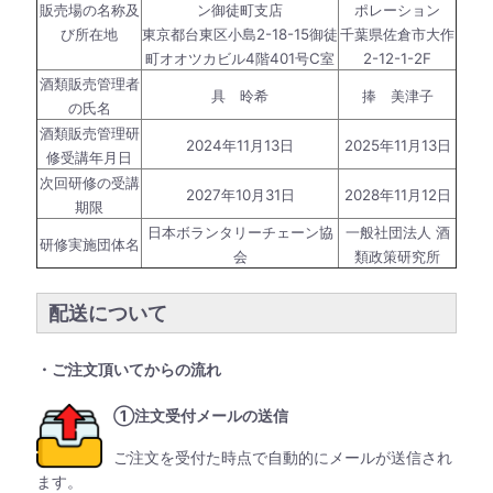
販売場の名称及
ン御徒町支店
ポレーション
び所在地
東京都台東区小島2-18-15御徒
千葉県佐倉市大作
町オオツカビル4階401号C室
2-12-1-2F
酒類販売管理者
具 昤希
捧 美津子
の氏名
酒類販売管理研
2024年11月13日
2025年11月13日
修受講年月日
次回研修の受講
2027年10月31日
2028年11月12日
期限
日本ボランタリーチェーン協
一般社団法人 酒
研修実施団体名
会
類政策研究所
配送について
・ご注文頂いてからの流れ
①注文受付メールの送信
ご注文を受付た時点で自動的にメールが送信され
ます。