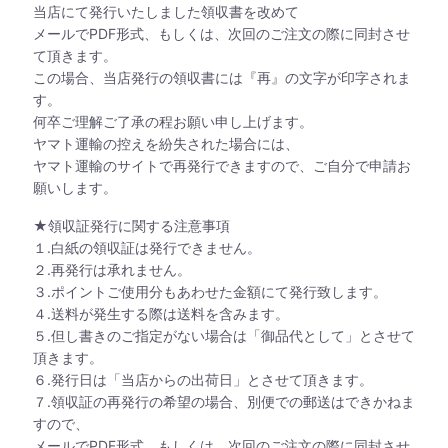
当店にて発行いたしました領収書を改めて
メールでPDF形式、もしくは、次回のご注文の際に同封させ
て頂きます。
この場合、当店発行の領収書には『再』の文字が印字されま
す。
何卒ご理解ご了承の程お願い申し上げます。
ヤマト運輸の控えを紛失された場合には、
ヤマト運輸のサイトで再発行できますので、ご自分で申請お
願いします。
★領収証発行に関する注意事項
１.白紙の領収証は発行できません。
２.再発行は承れません。
３.ポイントご使用分もあわせた金額にて発行致します。
４.送料が発生する際は送料を含みます。
５.但し書きのご指定がない場合は「御品代として」とさせて
頂きます。
６.発行日は「当店からの出荷日」とさせて頂きます。
７.領収証の再発行の希望の場合、別便での郵送はできかねま
すので、
メールでPDF形式、もしくは、次回のご注文の際に同封させ