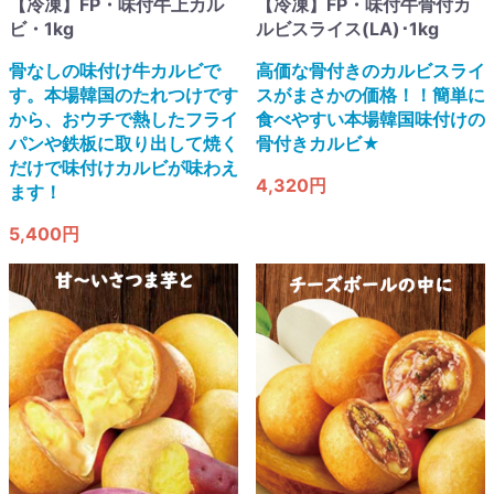
【冷凍】FP・味付牛上カル
【冷凍】FP・味付牛骨付カ
ビ・1kg
ルビスライス(LA)･1kg
骨なしの味付け牛カルビで
高価な骨付きのカルビスライ
す。本場韓国のたれつけです
スがまさかの価格！！簡単に
から、おウチで熱したフライ
食べやすい本場韓国味付けの
パンや鉄板に取り出して焼く
骨付きカルビ★
だけで味付けカルビが味わえ
4,320円
ます！
5,400円