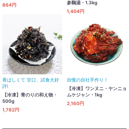
参鷄湯・1.3kg
864円
1,404円
香ばしくて 甘口​、試食大好
自慢の自社手作り！
評!
【冷凍】ワンヌニ・ヤンニョ
【冷凍】青のりの和え物・
ムケジャン・1kg
500g
2,160円
1,782円