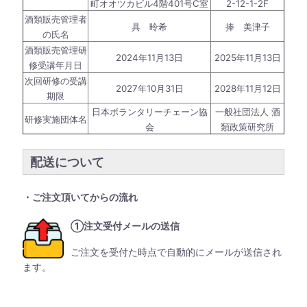
町オオツカビル4階401号C室
2-12-1-2F
酒類販売管理者
具 昤希
捧 美津子
の氏名
酒類販売管理研
2024年11月13日
2025年11月13日
修受講年月日
次回研修の受講
2027年10月31日
2028年11月12日
期限
日本ボランタリーチェーン協
一般社団法人 酒
研修実施団体名
会
類政策研究所
配送について
・ご注文頂いてからの流れ
①注文受付メールの送信
ご注文を受付た時点で自動的にメールが送信され
ます。