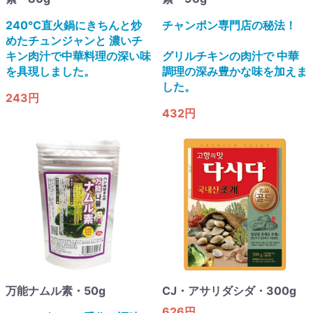
240℃直火鍋にきちんと炒
チャンポン専門店の秘法！
めたチュンジャンと 濃いチ
キン肉汁で中華料理の深い味
グリルチキンの肉汁で 中華
を具現しました。
調理の深み豊かな味を加えま
した。
243円
432円
万能ナムル素・50g
CJ・アサリダシダ・300g
626円