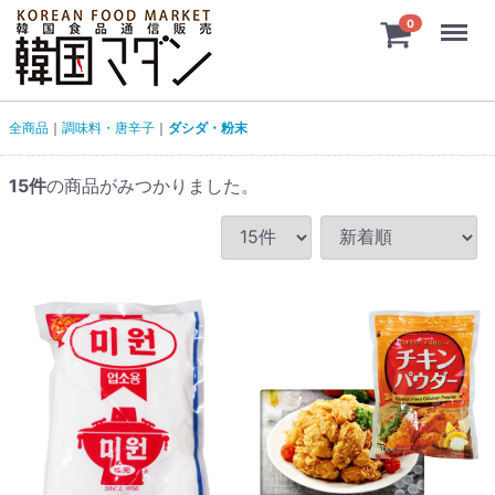
Menu
0
全商品
調味料・唐辛子
ダシダ・粉末
15
件
の商品がみつかりました。