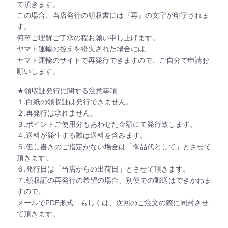
て頂きます。
この場合、当店発行の領収書には『再』の文字が印字されま
す。
何卒ご理解ご了承の程お願い申し上げます。
ヤマト運輸の控えを紛失された場合には、
ヤマト運輸のサイトで再発行できますので、ご自分で申請お
願いします。
★領収証発行に関する注意事項
１.白紙の領収証は発行できません。
２.再発行は承れません。
３.ポイントご使用分もあわせた金額にて発行致します。
４.送料が発生する際は送料を含みます。
５.但し書きのご指定がない場合は「御品代として」とさせて
頂きます。
６.発行日は「当店からの出荷日」とさせて頂きます。
７.領収証の再発行の希望の場合、別便での郵送はできかねま
すので、
メールでPDF形式、もしくは、次回のご注文の際に同封させ
て頂きます。