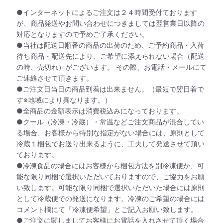
●インターネットによるご注文は２４時間受付ております
が、商品発送やお問い合わせにつきましては翌営業日以降の
対応となりますので予めご了承ください。
●当社は配送日順番の商品の出荷のため、ご予約商品・入荷
待ち商品・配送先により、ご希望に添えられない場合（配送
の時、売切れ）がございます。 その際、お電話・メールにて
ご連絡させて頂きます。
●ご注文日当日の商品到着は出来ません。（最短で翌日着で
す※地域により異なります。）
●全商品の金額表示は消費税込みになっております。
●クール（冷凍・冷蔵）・常温などご注文商品が混合してい
る場合、お客様から特別な指定がない場合には、原則として
冷蔵１梱包でお送り出来るように、工夫して発送させて頂い
ております。
●冷凍食品の場合にはお客様から梱包方法を別冷凍便か、可
能な限り同梱で選択いただいておりますので、ご協力をお願
い致します。可能な限り同梱で選択いただいた場合には原則
として冷蔵便での発送になります。冷凍のご希望の場合には
コメント欄にて「冷凍便希望」とご記入お願い致します。
●ご注文に関しましてお客様にお電話を入れさせて頂く場合