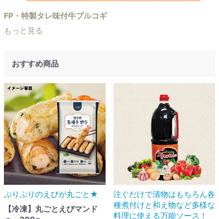
FP・特製タレ味付牛プルコギ
もっと見る
おすすめ商品
ぷりぷりのえびが丸ごと★
注ぐだけで漬物はもちろん各
種煮付けと和え物など多様な
【冷凍】丸ごとえびマンド
料理に使える万能ソース！