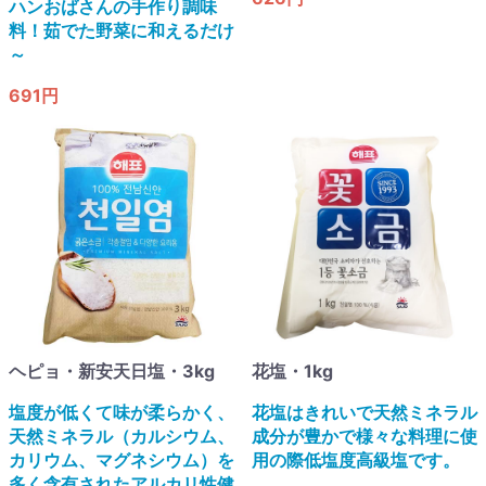
ハンおばさんの手作り調味
料！茹でた野菜に和えるだけ
～
691円
ヘピョ・新安天日塩・3kg
花塩・1kg
塩度が低くて味が柔らかく、
花塩はきれいで天然ミネラル
天然ミネラル（カルシウム、
成分が豊かで様々な料理に使
カリウム、マグネシウム）を
用の際低塩度高級塩です。​
多く含有されたアルカリ性健