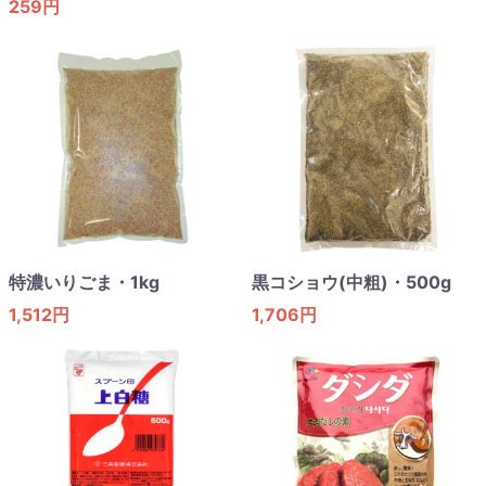
259円
特濃いりごま・1kg
黒コショウ(中粗)・500g
1,512円
1,706円