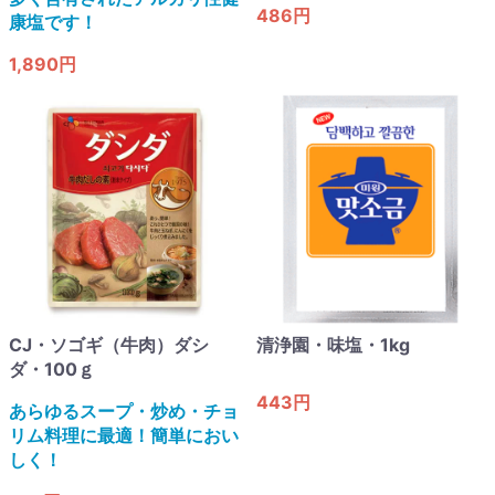
486円
康塩です！
1,890円
CJ・ソゴギ（牛肉）ダシ
清浄園・味塩・1kg
ダ・100ｇ
443円
あらゆるスープ・炒め・チョ
リム料理に最適！簡単におい
しく！