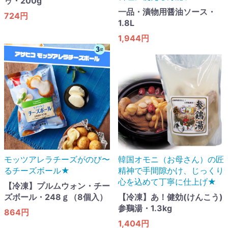
ゥ・200g
一品・漬物用醤油ソース・
724円
1.8L
1,944円
モッツアレラチーズがのび〜
韓国オモニ（お母さん）の匠
るチーズボール★
精神で手間隙かけ、じっくり
心を込めて丁寧に仕上げ★
【冷凍】プルムウォン・チー
ズボール・248ｇ（8個入）
【冷凍】あ！健効(けんこう)
参鷄湯・1.3kg
864円
1,404円