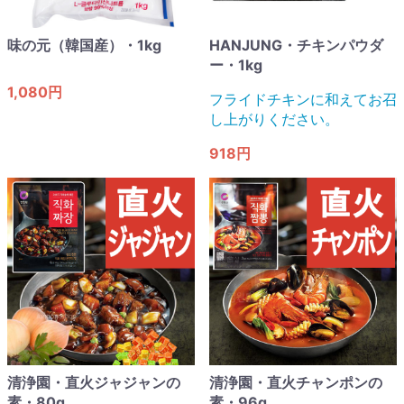
味の元（韓国産）・1kg
HANJUNG・チキンパウダ
ー・1kg
1,080円
フライドチキンに和えてお召
し上がりください。
918円
清浄園・直火ジャジャンの
清浄園・直火チャンポンの
素・80g
素・96g