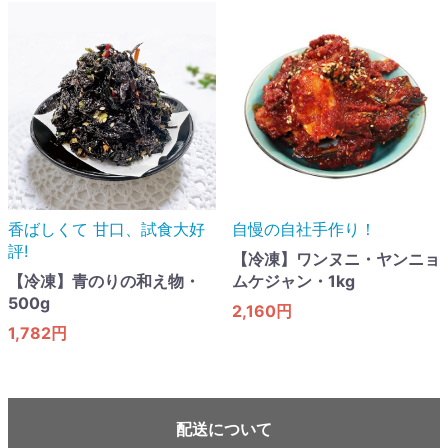
香ばしくて 甘口​、試食大好
自慢の自社手作り！
評!
【冷凍】ワンヌニ・ヤンニョ
【冷凍】青のりの和え物・
ムケジャン・1kg
500g
2,160円
1,782円
配送について