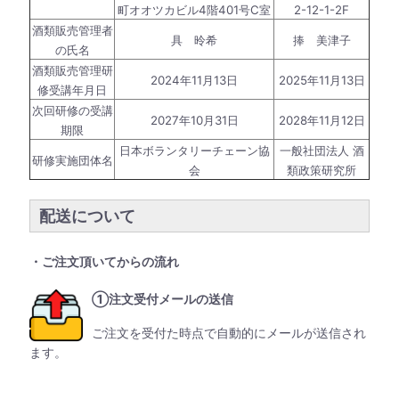
町オオツカビル4階401号C室
2-12-1-2F
酒類販売管理者
具 昤希
捧 美津子
の氏名
酒類販売管理研
2024年11月13日
2025年11月13日
修受講年月日
次回研修の受講
2027年10月31日
2028年11月12日
期限
日本ボランタリーチェーン協
一般社団法人 酒
研修実施団体名
会
類政策研究所
配送について
・ご注文頂いてからの流れ
①注文受付メールの送信
ご注文を受付た時点で自動的にメールが送信され
ます。