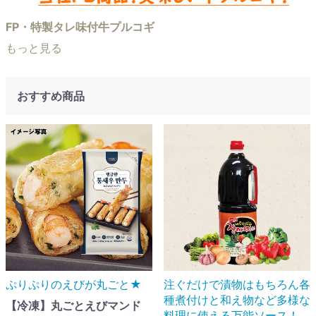
FP・特製タレ味付牛プルコギ
もっと見る
おすすめ商品
ぷりぷりのえびが丸ごと★
注ぐだけで漬物はもちろん各
種煮付けと和え物など多様な
【冷凍】丸ごとえびマンド
料理に使える万能ソース！