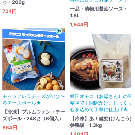
ゥ・200g
一品・漬物用醤油ソース・
724円
1.8L
1,944円
モッツアレラチーズがのび〜
韓国オモニ（お母さん）の匠
るチーズボール★
精神で手間隙かけ、じっくり
心を込めて丁寧に仕上げ★
【冷凍】プルムウォン・チー
ズボール・248ｇ（8個入）
【冷凍】あ！健効(けんこう)
参鷄湯・1.3kg
864円
1,404円