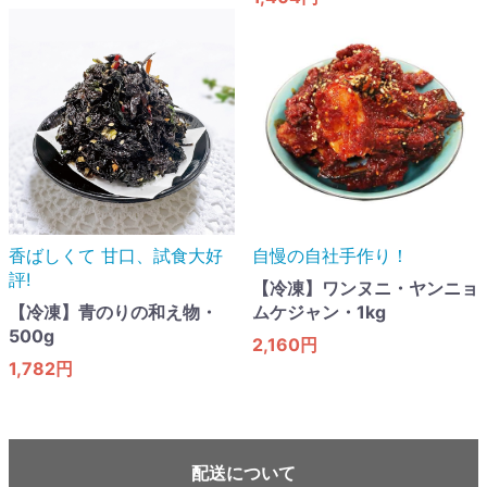
香ばしくて 甘口​、試食大好
自慢の自社手作り！
評!
【冷凍】ワンヌニ・ヤンニョ
【冷凍】青のりの和え物・
ムケジャン・1kg
500g
2,160円
1,782円
配送について