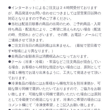
●インターネットによるご注文は２４時間受付ております
が、商品発送やお問い合わせにつきましては翌営業日以降の
対応となりますので予めご了承ください。
●当社は配送日順番の商品の出荷のため、ご予約商品・入荷
待ち商品・配送先により、ご希望に添えられない場合（配送
の時、売切れ）がございます。 その際、お電話・メールにて
ご連絡させて頂きます。
●ご注文日当日の商品到着は出来ません。（最短で翌日着で
す※地域により異なります。）
●全商品の金額表示は消費税込みになっております。
●クール（冷凍・冷蔵）・常温などご注文商品が混合してい
る場合、お客様から特別な指定がない場合には、原則として
冷蔵１梱包でお送り出来るように、工夫して発送させて頂い
ております。
●冷凍食品の場合にはお客様から梱包方法を別冷凍便か、可
能な限り同梱で選択いただいておりますので、ご協力をお願
い致します。可能な限り同梱で選択いただいた場合には原則
として冷蔵便での発送になります。冷凍のご希望の場合には
コメント欄にて「冷凍便希望」とご記入お願い致します。