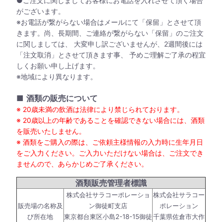
●ご注文に関しましてお客様にお電話を入れさせて頂く場合
がございます。
※お電話が繋がらない場合はメールにて「保留」とさせて頂
きます。尚、長期間、ご連絡が繋がらない「保留」のご注文
に関しましては、 大変申し訳ございませんが、2週間後には
「注文取消」とさせて頂きます事、 予めご理解ご了承の程宜
しくお願い申し上げます。
※地域により異なります。
■
酒類の販売について
※ 20歳未満の飲酒は法律により禁じられております。
※ 20歳以上の年齢であることを確認できない場合には、酒類
を販売いたしません。
※ 酒類をご購入の際は、ご依頼主様情報の入力時に生年月日
をご入力ください。ご入力いただけない場合は、ご注文でき
ませんので、あらかじめご了承ください。
酒類販売管理者標識
株式会社サラコーポレーショ
株式会社サラコー
販売場の名称及
ン御徒町支店
ポレーション
び所在地
東京都台東区小島2-18-15御徒
千葉県佐倉市大作