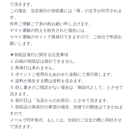
て頂きます。
この場合、当店発行の領収書には『再』の文字が印字されま
す。
何卒ご理解ご了承の程お願い申し上げます。
ヤマト運輸の控えを紛失された場合には、
ヤマト運輸のサイトで再発行できますので、ご自分で申請お
願いします。
★領収証発行に関する注意事項
１.白紙の領収証は発行できません。
２.再発行は承れません。
３.ポイントご使用分もあわせた金額にて発行致します。
４.送料が発生する際は送料を含みます。
５.但し書きのご指定がない場合は「御品代として」とさせて
頂きます。
６.発行日は「当店からの出荷日」とさせて頂きます。
７.領収証の再発行の希望の場合、別便での郵送はできかねま
すので、
メールでPDF形式、もしくは、次回のご注文の際に同封させ
て頂きます。