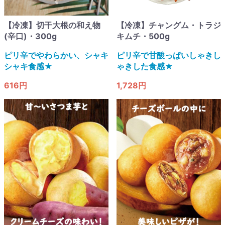
【冷凍】切干大根の和え物
【冷凍】チャングム・トラジ
(辛口)・300g
キムチ・500g
ピリ辛でやわらかい、シャキ
ピリ辛で甘酸っぱいしゃきし
シャキ食感★
ゃきした食感★
616円
1,728円