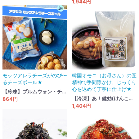
1,944円
モッツアレラチーズがのび〜
韓国オモニ（お母さん）の匠
るチーズボール★
精神で手間隙かけ、じっくり
心を込めて丁寧に仕上げ★
【冷凍】プルムウォン・チーズボール・248ｇ（8個入）
【冷凍】あ！健効(けんこう)参鷄湯・1.3kg
864円
1,404円