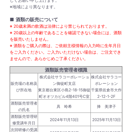
しくお願い申し上げます。
※地域により異なります。
■
酒類の販売について
※ 20歳未満の飲酒は法律により禁じられております。
※ 20歳以上の年齢であることを確認できない場合には、酒類
を販売いたしません。
※ 酒類をご購入の際は、ご依頼主様情報の入力時に生年月日
をご入力ください。ご入力いただけない場合は、ご注文でき
ませんので、あらかじめご了承ください。
酒類販売管理者標識
株式会社サラコーポレーショ
株式会社サラコー
販売場の名称及
ン御徒町支店
ポレーション
び所在地
東京都台東区小島2-18-15御徒
千葉県佐倉市大作
町オオツカビル4階401号C室
2-12-1-2F
酒類販売管理者
具 昤希
捧 美津子
の氏名
酒類販売管理研
2024年11月13日
2025年11月13日
修受講年月日
次回研修の受講