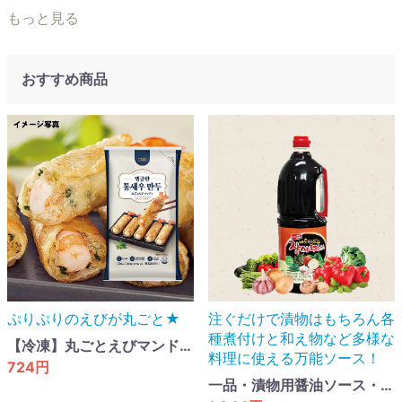
もっと見る
おすすめ商品
ぷりぷりのえびが丸ごと★
注ぐだけで漬物はもちろん各
種煮付けと和え物など多様な
【冷凍】丸ごとえびマンドゥ・200g
料理に使える万能ソース！
724円
一品・漬物用醤油ソース・1.8L