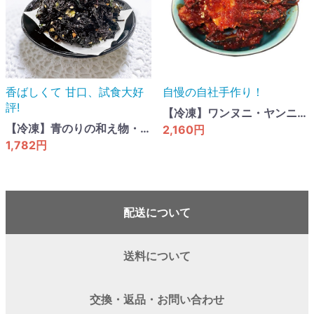
香ばしくて 甘口​、試食大好
自慢の自社手作り！
評!
【冷凍】ワンヌニ・ヤンニョムケジャン・1kg
【冷凍】青のりの和え物・500g
2,160円
1,782円
配送について
送料について
交換・返品・お問い合わせ