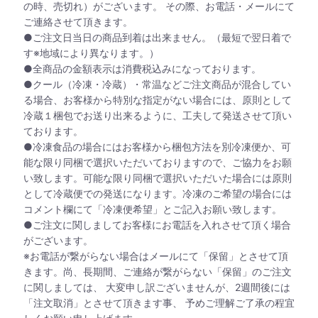
の時、売切れ）がございます。 その際、お電話・メールにて
ご連絡させて頂きます。
●ご注文日当日の商品到着は出来ません。（最短で翌日着で
す※地域により異なります。）
●全商品の金額表示は消費税込みになっております。
●クール（冷凍・冷蔵）・常温などご注文商品が混合してい
る場合、お客様から特別な指定がない場合には、原則として
冷蔵１梱包でお送り出来るように、工夫して発送させて頂い
ております。
●冷凍食品の場合にはお客様から梱包方法を別冷凍便か、可
能な限り同梱で選択いただいておりますので、ご協力をお願
い致します。可能な限り同梱で選択いただいた場合には原則
として冷蔵便での発送になります。冷凍のご希望の場合には
コメント欄にて「冷凍便希望」とご記入お願い致します。
●ご注文に関しましてお客様にお電話を入れさせて頂く場合
がございます。
※お電話が繋がらない場合はメールにて「保留」とさせて頂
きます。尚、長期間、ご連絡が繋がらない「保留」のご注文
に関しましては、 大変申し訳ございませんが、2週間後には
「注文取消」とさせて頂きます事、 予めご理解ご了承の程宜