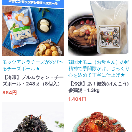
モッツアレラチーズがのび〜
韓国オモニ（お母さん）の匠
るチーズボール★
精神で手間隙かけ、じっくり
心を込めて丁寧に仕上げ★
【冷凍】プルムウォン・チー
ズボール・248ｇ（8個入）
【冷凍】あ！健効(けんこう)
参鷄湯・1.3kg
864円
1,404円