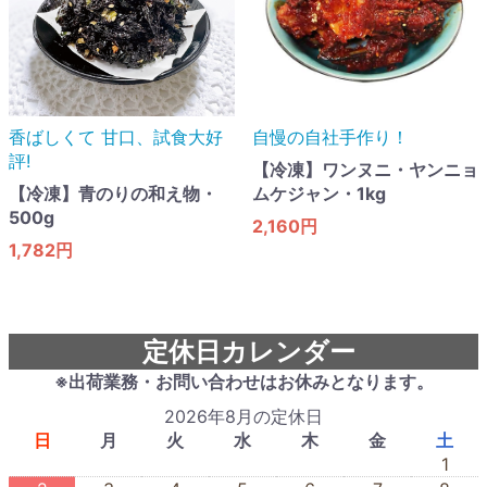
香ばしくて 甘口​、試食大好
自慢の自社手作り！
評!
【冷凍】ワンヌニ・ヤンニョ
【冷凍】青のりの和え物・
ムケジャン・1kg
500g
2,160円
1,782円
定休日カレンダー
※出荷業務・お問い合わせはお休みとなります。
2026年8月の定休日
日
月
火
水
木
金
土
1