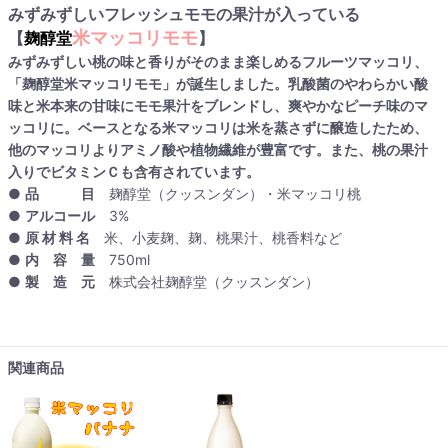
みずみずしいフレッシュモモの果汁が入っている
米マッコリ
モモ
【
麹醇堂
】
みずみずしい桃の味と香りがそのまま楽しめるフルーツマッコリ、
「麹醇堂米マッコリモモ」が誕生しました。乳酸菌のやわらかい酸
味と米本来の甘味にモモ果汁をブレンドし、爽やかなピーチ味のマ
ッコリに。ベースとなる米マッコリは米を蒸さずに醸造したため、
他のマッコリよりアミノ酸や植物繊維が豊富です。また、桃の果汁
入りでビタミンＣも含有されています。
●
品 目
麹醇堂（クッスンダン）・米マッコリ桃
●
アルコール
3%
●
原 材 料 名
米、小麦麹、麹、桃果汁、桃香料など
●
内 容 量
750ml
●
製 造 元
株式会社麹醇堂（クッスンダン）
関連商品