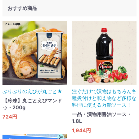
おすすめ商品
ぷりぷりのえびが丸ごと★
注ぐだけで漬物はもちろん各
種煮付けと和え物など多様な
【冷凍】丸ごとえびマンド
料理に使える万能ソース！
ゥ・200g
一品・漬物用醤油ソース・
724円
1.8L
1,944円