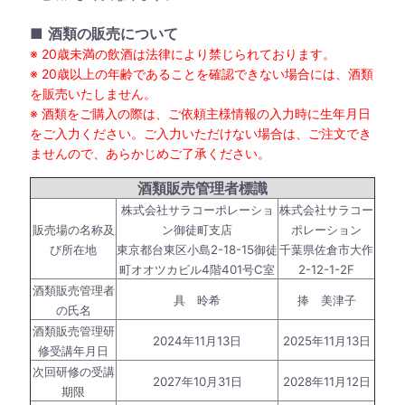
■
酒類の販売について
※ 20歳未満の飲酒は法律により禁じられております。
※ 20歳以上の年齢であることを確認できない場合には、酒類
を販売いたしません。
※ 酒類をご購入の際は、ご依頼主様情報の入力時に生年月日
をご入力ください。ご入力いただけない場合は、ご注文でき
ませんので、あらかじめご了承ください。
酒類販売管理者標識
株式会社サラコーポレーショ
株式会社サラコー
販売場の名称及
ン御徒町支店
ポレーション
び所在地
東京都台東区小島2-18-15御徒
千葉県佐倉市大作
町オオツカビル4階401号C室
2-12-1-2F
酒類販売管理者
具 昤希
捧 美津子
の氏名
酒類販売管理研
2024年11月13日
2025年11月13日
修受講年月日
次回研修の受講
2027年10月31日
2028年11月12日
期限