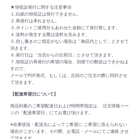
★領収証発行に関する注意事項
１.白紙の領収証は発行できません。
２.再発行は承れません。
３.ポイントご使用分もあわせた金額にて発行致します。
４.送料が発生する際は送料を含みます。
５.但し書きのご指定がない場合は「御品代として」とさせて
頂きます。
６.発行日は「当店からの出荷日」とさせて頂きます。
７.領収証の再発行の希望の場合、別便での郵送はできかねま
すので、
メールでPDF形式、もしくは、次回のご注文の際に同封させ
て頂きます。
【配達希望日について】
商品到着のご希望配達日および時間帯指定は、 注文情報ペー
ジの「配達希望日」にてお選び頂けます。
※在庫状況・配送先によってご希望に ご希望に添えられない
場合がございます。その際、お電話・メールにてご連絡 させ
て頂きます。