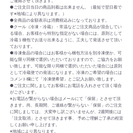
ご連絡させて頂きます。
●ご注文日当日の商品到着は出来ません。（最短で翌日着で
す※地域により異なります。）
●全商品の金額表示は消費税込みになっております。
●クール（冷凍・冷蔵）・常温などご注文商品が混合してい
る場合、お客様から特別な指定がない場合には、原則として
冷蔵１梱包でお送り出来るように、工夫して発送させて頂い
ております。
●冷凍食品の場合にはお客様から梱包方法を別冷凍便か、可
能な限り同梱で選択いただいておりますので、ご協力をお願
い致します。可能な限り同梱で選択いただいた場合には原則
として冷蔵便での発送になります。冷凍のご希望の場合には
コメント欄にて「冷凍便希望」とご記入お願い致します。
●ご注文に関しましてお客様にお電話を入れさせて頂く場合
がございます。
※お電話が繋がらない場合はメールにて「保留」とさせて頂
きます。尚、長期間、ご連絡が繋がらない「保留」のご注文
に関しましては、 大変申し訳ございませんが、2週間後には
「注文取消」とさせて頂きます事、 予めご理解ご了承の程宜
しくお願い申し上げます。
※地域により異なります。