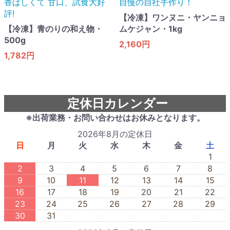
香ばしくて 甘口​、試食大好
自慢の自社手作り！
評!
【冷凍】ワンヌニ・ヤンニョ
【冷凍】青のりの和え物・
ムケジャン・1kg
500g
2,160円
1,782円
定休日カレンダー
※出荷業務・お問い合わせはお休みとなります。
2026年8月の定休日
日
月
火
水
木
金
土
1
2
3
4
5
6
7
8
9
10
11
12
13
14
15
16
17
18
19
20
21
22
23
24
25
26
27
28
29
30
31