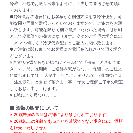
冷蔵１梱包でお送り出来るように、工夫して発送させて頂い
ております。
●冷凍食品の場合にはお客様から梱包方法を別冷凍便か、可
能な限り同梱で選択いただいておりますので、ご協力をお願
い致します。可能な限り同梱で選択いただいた場合には原則
として冷蔵便での発送になります。冷凍のご希望の場合には
コメント欄にて「冷凍便希望」とご記入お願い致します。
●ご注文に関しましてお客様にお電話を入れさせて頂く場合
がございます。
※お電話が繋がらない場合はメールにて「保留」とさせて頂
きます。尚、長期間、ご連絡が繋がらない「保留」のご注文
に関しましては、 大変申し訳ございませんが、2週間後には
「注文取消」とさせて頂きます事、 予めご理解ご了承の程宜
しくお願い申し上げます。
※地域により異なります。
■
酒類の販売について
※ 20歳未満の飲酒は法律により禁じられております。
※ 20歳以上の年齢であることを確認できない場合には、酒類
を販売いたしません。