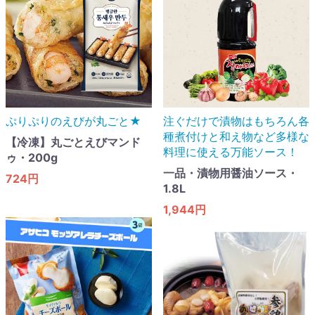
ぷりぷりのえびが丸ごと★
注ぐだけで漬物はもちろん各
種煮付けと和え物など多様な
【冷凍】丸ごとえびマンド
料理に使える万能ソース！
ゥ・200g
一品・漬物用醤油ソース・
724円
1.8L
1,944円