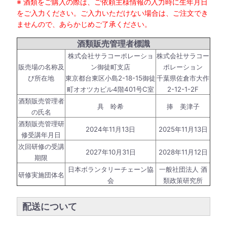
※ 酒類をご購入の際は、ご依頼主様情報の入力時に生年月日
をご入力ください。ご入力いただけない場合は、ご注文でき
ませんので、あらかじめご了承ください。
酒類販売管理者標識
株式会社サラコーポレーショ
株式会社サラコー
販売場の名称及
ン御徒町支店
ポレーション
び所在地
東京都台東区小島2-18-15御徒
千葉県佐倉市大作
町オオツカビル4階401号C室
2-12-1-2F
酒類販売管理者
具 昤希
捧 美津子
の氏名
酒類販売管理研
2024年11月13日
2025年11月13日
修受講年月日
次回研修の受講
2027年10月31日
2028年11月12日
期限
日本ボランタリーチェーン協
一般社団法人 酒
研修実施団体名
会
類政策研究所
配送について