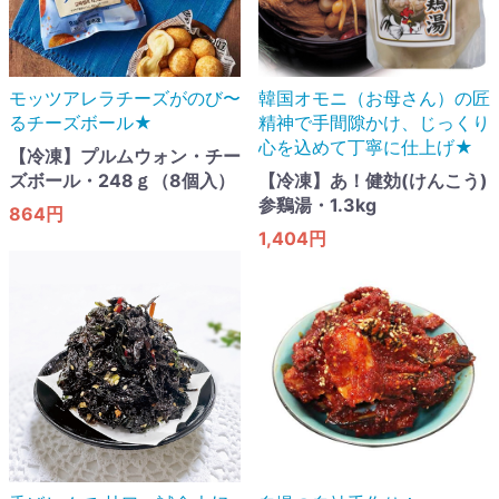
モッツアレラチーズがのび〜
韓国オモニ（お母さん）の匠
るチーズボール★
精神で手間隙かけ、じっくり
心を込めて丁寧に仕上げ★
【冷凍】プルムウォン・チー
ズボール・248ｇ（8個入）
【冷凍】あ！健効(けんこう)
参鷄湯・1.3kg
864円
1,404円