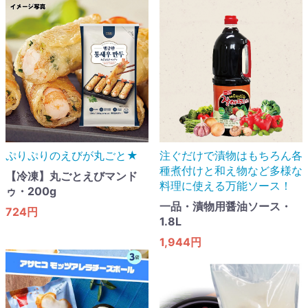
ぷりぷりのえびが丸ごと★
注ぐだけで漬物はもちろん各
種煮付けと和え物など多様な
【冷凍】丸ごとえびマンド
料理に使える万能ソース！
ゥ・200g
一品・漬物用醤油ソース・
724円
1.8L
1,944円