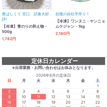
香ばしくて 甘口​、試食大好
自慢の自社手作り！
評!
【冷凍】ワンヌニ・ヤンニョ
【冷凍】青のりの和え物・
ムケジャン・1kg
500g
2,160円
1,782円
定休日カレンダー
※出荷業務・お問い合わせはお休みとなります。
2026年8月の定休日
日
月
火
水
木
金
土
1
2
3
4
5
6
7
8
9
10
11
12
13
14
15
16
17
18
19
20
21
22