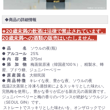
◆商品の詳細情報
※20歳未満の飲酒は法律で禁止されています。
20歳未満への酒類の販売はいたしません。
●
品 名
ソウルの夜(瓶)
●
アルコール
25%
●
内 容 量
375ml
●
添 加 物
梅蒸留原液（韓国産100％）、精製水、蜂
蜜、ブドウ糖、ジュニパーベリー
●
原 産 国 名
大韓民国
●
商 品 特 徴
キレイな夜、豊かな夜、ソウルの夜
低温2次蒸留と冷凍ろ過技術によるスッキリとした味わい。
完熟梅を使用し、豊かな香りが広がる新次元の蒸留酒です。
ジュニパーベリーと梅の香りのバランスが絶妙なソウルジン
（SEOUL GIN）です。
ストレートでスッキリとした味わいを、オンザロックでジ