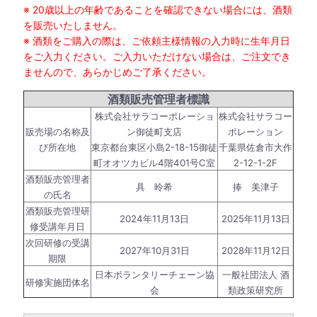
※ 20歳以上の年齢であることを確認できない場合には、酒類
を販売いたしません。
※ 酒類をご購入の際は、ご依頼主様情報の入力時に生年月日
をご入力ください。ご入力いただけない場合は、ご注文でき
ませんので、あらかじめご了承ください。
酒類販売管理者標識
株式会社サラコーポレーショ
株式会社サラコー
販売場の名称及
ン御徒町支店
ポレーション
び所在地
東京都台東区小島2-18-15御徒
千葉県佐倉市大作
町オオツカビル4階401号C室
2-12-1-2F
酒類販売管理者
具 昤希
捧 美津子
の氏名
酒類販売管理研
2024年11月13日
2025年11月13日
修受講年月日
次回研修の受講
2027年10月31日
2028年11月12日
期限
日本ボランタリーチェーン協
一般社団法人 酒
研修実施団体名
会
類政策研究所