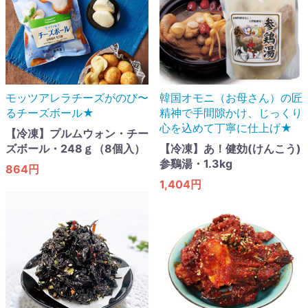
モッツアレラチーズがのび〜
韓国オモニ（お母さん）の匠
るチーズボール★
精神で手間隙かけ、じっくり
心を込めて丁寧に仕上げ★
【冷凍】プルムウォン・チー
ズボール・248ｇ（8個入）
【冷凍】あ！健効(けんこう)
参鷄湯・1.3kg
864円
1,404円