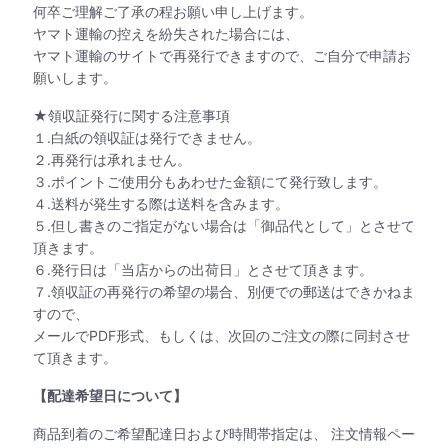
何卒ご理解ご了承の程お願い申し上げます。
ヤマト運輸の控えを紛失された場合には、
ヤマト運輸のサイトで再発行できますので、ご自分で申請お
願いします。
★領収証発行に関する注意事項
１.白紙の領収証は発行できません。
２.再発行は承れません。
３.ポイントご使用分もあわせた金額にて発行致します。
４.送料が発生する際は送料を含みます。
５.但し書きのご指定がない場合は「御品代として」とさせて
頂きます。
６.発行日は「当店からの出荷日」とさせて頂きます。
７.領収証の再発行の希望の場合、別便での郵送はできかねま
すので、
メールでPDF形式、もしくは、次回のご注文の際に同封させ
て頂きます。
【配達希望日について】
商品到着のご希望配達日および時間帯指定は、 注文情報ペー