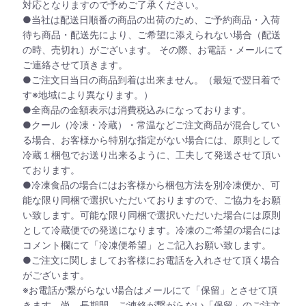
対応となりますので予めご了承ください。
●当社は配送日順番の商品の出荷のため、ご予約商品・入荷
待ち商品・配送先により、ご希望に添えられない場合（配送
の時、売切れ）がございます。 その際、お電話・メールにて
ご連絡させて頂きます。
●ご注文日当日の商品到着は出来ません。（最短で翌日着で
す※地域により異なります。）
●全商品の金額表示は消費税込みになっております。
●クール（冷凍・冷蔵）・常温などご注文商品が混合してい
る場合、お客様から特別な指定がない場合には、原則として
冷蔵１梱包でお送り出来るように、工夫して発送させて頂い
ております。
●冷凍食品の場合にはお客様から梱包方法を別冷凍便か、可
能な限り同梱で選択いただいておりますので、ご協力をお願
い致します。可能な限り同梱で選択いただいた場合には原則
として冷蔵便での発送になります。冷凍のご希望の場合には
コメント欄にて「冷凍便希望」とご記入お願い致します。
●ご注文に関しましてお客様にお電話を入れさせて頂く場合
がございます。
※お電話が繋がらない場合はメールにて「保留」とさせて頂
きます。尚、長期間、ご連絡が繋がらない「保留」のご注文