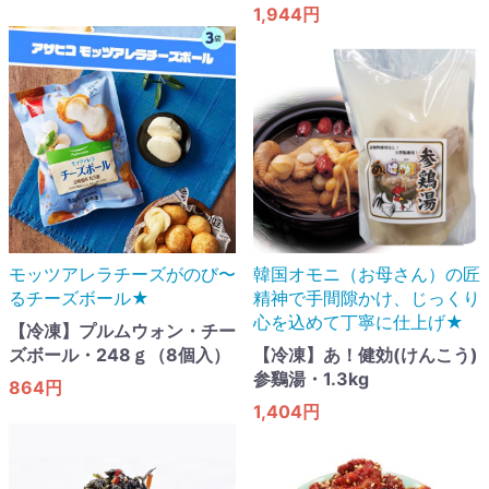
1,944円
モッツアレラチーズがのび〜
韓国オモニ（お母さん）の匠
るチーズボール★
精神で手間隙かけ、じっくり
心を込めて丁寧に仕上げ★
【冷凍】プルムウォン・チー
ズボール・248ｇ（8個入）
【冷凍】あ！健効(けんこう)
参鷄湯・1.3kg
864円
1,404円