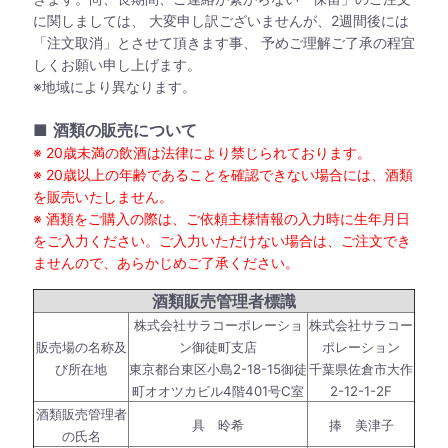
に関しましては、 大変申し訳ございませんが、2週間後には
「注文取消」とさせて頂きます事、 予めご理解ご了承の程宜
しくお願い申し上げます。
※地域により異なります。
■
酒類の販売について
※ 20歳未満の飲酒は法律により禁じられております。
※ 20歳以上の年齢であることを確認できない場合には、酒類
を販売いたしません。
※ 酒類をご購入の際は、ご依頼主様情報の入力時に生年月日
をご入力ください。ご入力いただけない場合は、ご注文でき
ませんので、あらかじめご了承ください。
酒類販売管理者標識
株式会社サラコーポレーショ
株式会社サラコー
販売場の名称及
ン御徒町支店
ポレーション
び所在地
東京都台東区小島2-18-15御徒
千葉県佐倉市大作
町オオツカビル4階401号C室
2-12-1-2F
酒類販売管理者
具 昤希
捧 美津子
の氏名