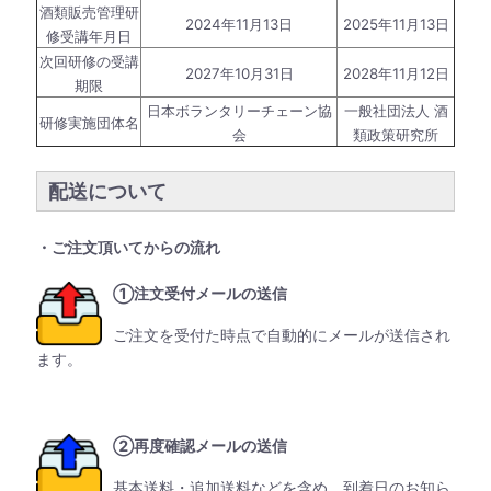
酒類販売管理研
2024年11月13日
2025年11月13日
修受講年月日
次回研修の受講
2027年10月31日
2028年11月12日
期限
日本ボランタリーチェーン協
一般社団法人 酒
研修実施団体名
会
類政策研究所
配送について
・ご注文頂いてからの流れ
①注文受付メールの送信
ご注文を受付た時点で自動的にメールが送信され
ます。
②再度確認メールの送信
基本送料・追加送料などを含め、到着日のお知ら