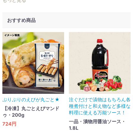
もっと見る
おすすめ商品
ぷりぷりのえびが丸ごと★
注ぐだけで漬物はもちろん各
種煮付けと和え物など多様な
【冷凍】丸ごとえびマンド
料理に使える万能ソース！
ゥ・200g
一品・漬物用醤油ソース・
724円
1.8L