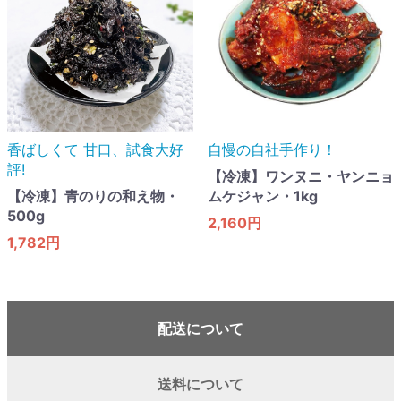
香ばしくて 甘口​、試食大好
自慢の自社手作り！
評!
【冷凍】ワンヌニ・ヤンニョ
【冷凍】青のりの和え物・
ムケジャン・1kg
500g
2,160円
1,782円
配送について
送料について