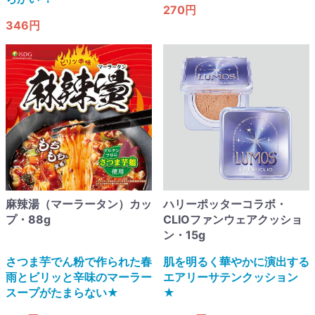
270円
346円
麻辣湯（マーラータン）カッ
ハリーポッターコラボ・
プ・88g
CLIOファンウェアクッショ
ン・15g
さつま芋でん粉で作られた春
肌を明るく華やかに演出する
雨とビリッと辛味​のマーラー
エアリーサテンクッション​​
スープがたまらない★
★