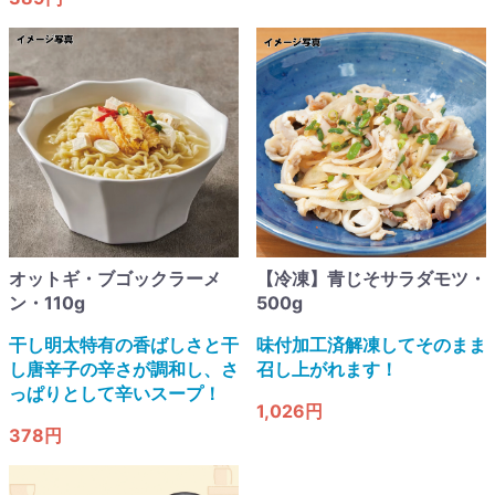
オットギ・ブゴックラーメ
【冷凍】青じそサラダモツ・
ン・110g
500g
干し明太特有の香ばしさと干
味付加工済解凍してそのまま
し唐辛子の辛さが調和し、さ
召し上がれます！
っぱりとして辛いスープ！​
1,026円
378円