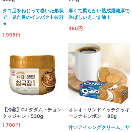
タコ足をねじって巻いた形状
厚くて柔らかい熟成麺濃厚で
で、見た目のインパクト抜群
香ばしいえごま油！
★
486円
1,998円
【冷蔵】CJ ダダム・チョン
オレオ・サンドイッチクッキ
クッジャン・530g
ーシナモンボン ・80g
1,706円
甘いアイシングクリーム、サ