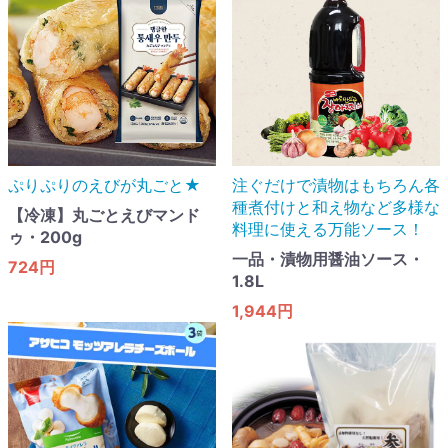
ぷりぷりのえびが丸ごと★
注ぐだけで漬物はもちろん各
種煮付けと和え物など多様な
【冷凍】丸ごとえびマンド
料理に使える万能ソース！
ゥ・200g
一品・漬物用醤油ソース・
724円
1.8L
1,944円