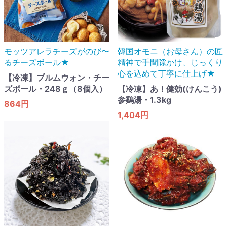
モッツアレラチーズがのび〜
韓国オモニ（お母さん）の匠
るチーズボール★
精神で手間隙かけ、じっくり
心を込めて丁寧に仕上げ★
【冷凍】プルムウォン・チー
ズボール・248ｇ（8個入）
【冷凍】あ！健効(けんこう)
参鷄湯・1.3kg
864円
1,404円