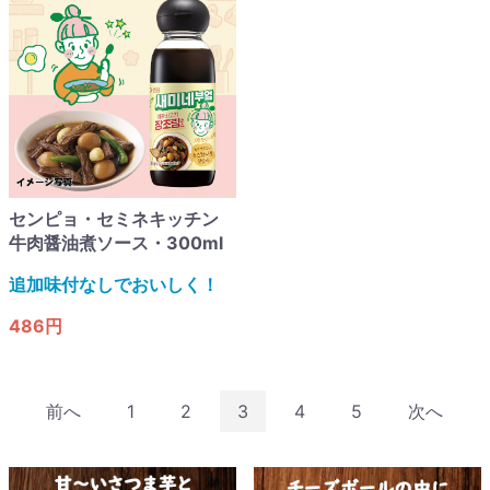
センピョ・セミネキッチン
牛肉醤油煮ソース・300ml
追加味付なしでおいしく！​
486円
前へ
1
2
3
4
5
次へ