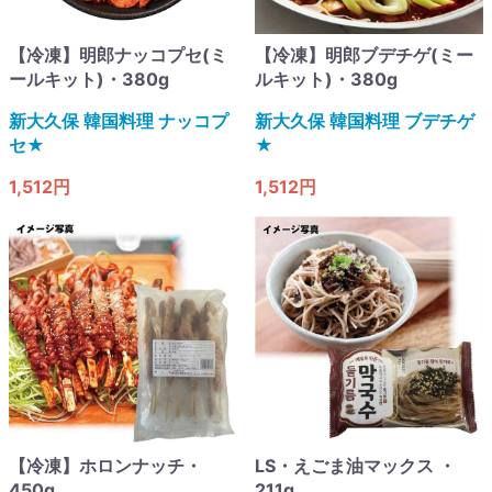
【冷凍】明郎ナッコプセ(ミ
【冷凍】明郎ブデチゲ(ミー
ールキット)・380g
ルキット)・380g
新大久保 韓国料理 ナッコプ
新大久保 韓国料理 ブデチゲ
セ​★
★
1,512円
1,512円
【冷凍】ホロンナッチ・
LS・えごま油マックス ・
450g
211g