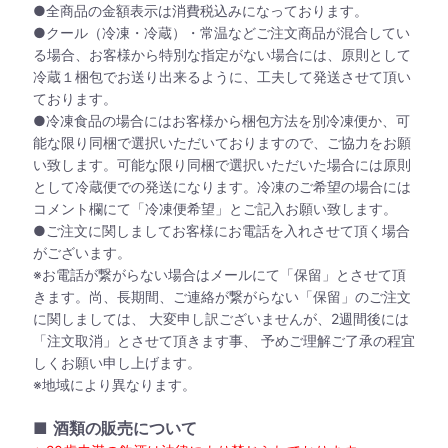
●全商品の金額表示は消費税込みになっております。
●クール（冷凍・冷蔵）・常温などご注文商品が混合してい
る場合、お客様から特別な指定がない場合には、原則として
冷蔵１梱包でお送り出来るように、工夫して発送させて頂い
ております。
●冷凍食品の場合にはお客様から梱包方法を別冷凍便か、可
能な限り同梱で選択いただいておりますので、ご協力をお願
い致します。可能な限り同梱で選択いただいた場合には原則
として冷蔵便での発送になります。冷凍のご希望の場合には
コメント欄にて「冷凍便希望」とご記入お願い致します。
●ご注文に関しましてお客様にお電話を入れさせて頂く場合
がございます。
※お電話が繋がらない場合はメールにて「保留」とさせて頂
きます。尚、長期間、ご連絡が繋がらない「保留」のご注文
に関しましては、 大変申し訳ございませんが、2週間後には
「注文取消」とさせて頂きます事、 予めご理解ご了承の程宜
しくお願い申し上げます。
※地域により異なります。
■
酒類の販売について