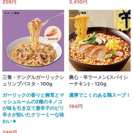
259円
3,410円
三養・テングルガーリックシ
農心・辛ラーメン(スパイシ
ュリンプパスタ・100g
ーチキン)・120g
ガーリックの香りと舞茸とマ
濃厚でこくのある鶏スープ！​
ッシュルームの2種のキノコ
194円
が味を引き立て唐辛子のピリ
辛さが効いたクリーミーな味
わい​★
389円