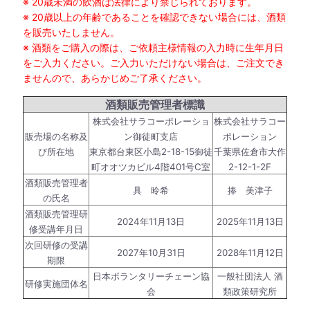
※ 20歳未満の飲酒は法律により禁じられております。
※ 20歳以上の年齢であることを確認できない場合には、酒類
を販売いたしません。
※ 酒類をご購入の際は、ご依頼主様情報の入力時に生年月日
をご入力ください。ご入力いただけない場合は、ご注文でき
ませんので、あらかじめご了承ください。
酒類販売管理者標識
株式会社サラコーポレーショ
株式会社サラコー
販売場の名称及
ン御徒町支店
ポレーション
び所在地
東京都台東区小島2-18-15御徒
千葉県佐倉市大作
町オオツカビル4階401号C室
2-12-1-2F
酒類販売管理者
具 昤希
捧 美津子
の氏名
酒類販売管理研
2024年11月13日
2025年11月13日
修受講年月日
次回研修の受講
2027年10月31日
2028年11月12日
期限
日本ボランタリーチェーン協
一般社団法人 酒
研修実施団体名
会
類政策研究所